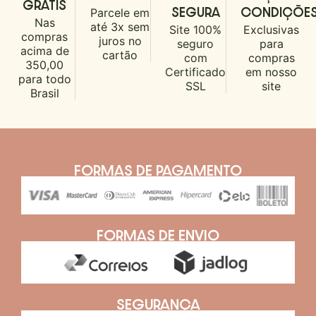
GRÁTIS
Parcele em
SEGURA
CONDIÇÕE
Nas
até 3x sem
Site 100%
Exclusivas
compras
juros no
seguro
para
acima de
cartão
com
compras
350,00
Certificado
em nosso
para todo
SSL
site
Brasil
FORMAS DE PAGAMENTO
FORMAS DE ENVIO
SEGURANÇA