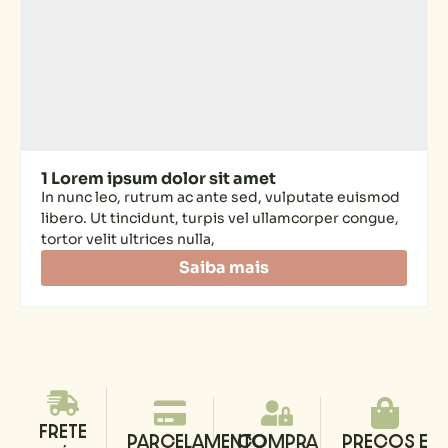
1 Lorem ipsum dolor sit amet
In nunc leo, rutrum ac ante sed, vulputate euismod
libero. Ut tincidunt, turpis vel ullamcorper congue,
tortor velit ultrices nulla,
Saiba mais
FRETE
PARCELAMENTO
COMPRA
PREÇOS E