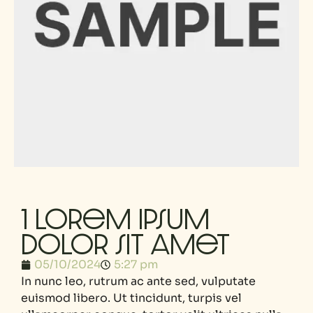
1 Lorem ipsum
dolor sit amet
05/10/2024
5:27 pm
In nunc leo, rutrum ac ante sed, vulputate
euismod libero. Ut tincidunt, turpis vel