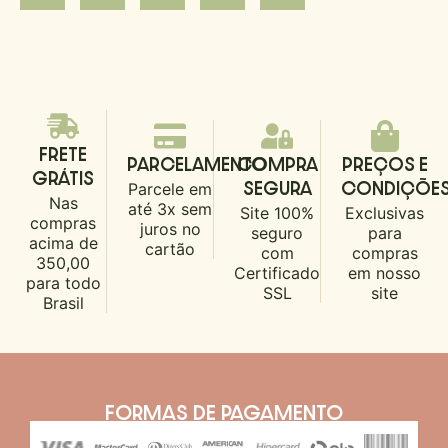
FRETE
PARCELAMENTO
COMPRA
PREÇOS E
GRÁTIS
Parcele em
SEGURA
CONDIÇÕE
Nas
até 3x sem
Site 100%
Exclusivas
compras
juros no
seguro
para
acima de
cartão
com
compras
350,00
Certificado
em nosso
para todo
SSL
site
Brasil
FORMAS DE PAGAMENTO