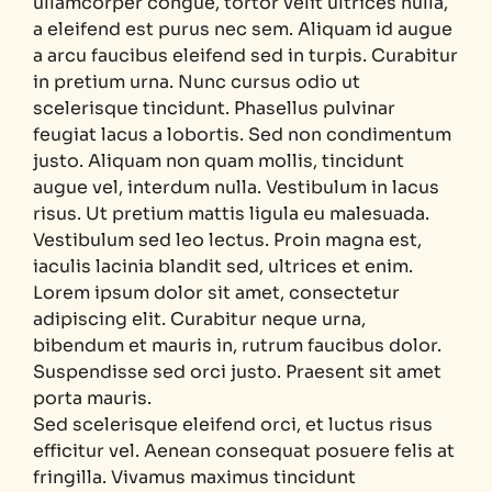
ullamcorper congue, tortor velit ultrices nulla,
a eleifend est purus nec sem. Aliquam id augue
a arcu faucibus eleifend sed in turpis. Curabitur
in pretium urna. Nunc cursus odio ut
scelerisque tincidunt. Phasellus pulvinar
feugiat lacus a lobortis. Sed non condimentum
justo. Aliquam non quam mollis, tincidunt
augue vel, interdum nulla. Vestibulum in lacus
risus. Ut pretium mattis ligula eu malesuada.
Vestibulum sed leo lectus. Proin magna est,
iaculis lacinia blandit sed, ultrices et enim.
Lorem ipsum dolor sit amet, consectetur
adipiscing elit. Curabitur neque urna,
bibendum et mauris in, rutrum faucibus dolor.
Suspendisse sed orci justo. Praesent sit amet
porta mauris.
Sed scelerisque eleifend orci, et luctus risus
efficitur vel. Aenean consequat posuere felis at
fringilla. Vivamus maximus tincidunt