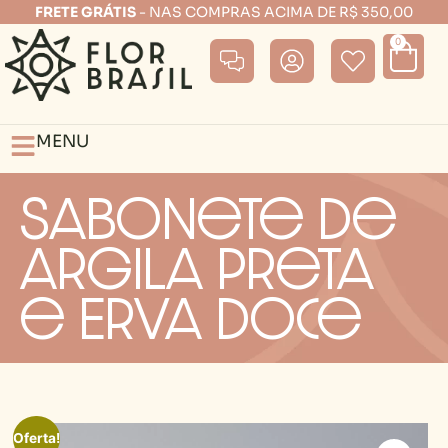
FRETE GRÁTIS
- NAS COMPRAS ACIMA DE R$ 350,00
0
MENU
Sabonete de
Argila Preta
e Erva Doce
Oferta!