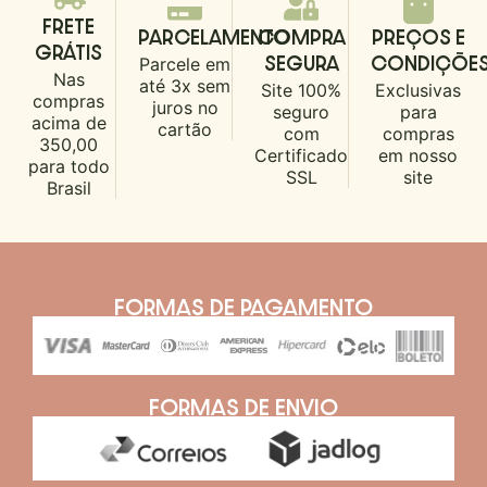
FRETE
PARCELAMENTO
COMPRA
PREÇOS E
GRÁTIS
Parcele em
SEGURA
CONDIÇÕE
Nas
até 3x sem
Site 100%
Exclusivas
compras
juros no
seguro
para
acima de
cartão
com
compras
350,00
Certificado
em nosso
para todo
SSL
site
Brasil
FORMAS DE PAGAMENTO
FORMAS DE ENVIO