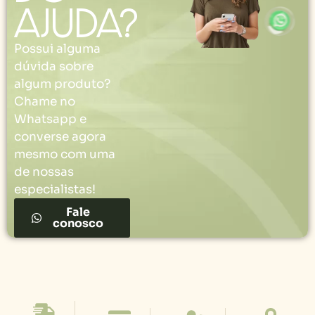
ajuda?
Possui alguma
dúvida sobre
algum produto?
Chame no
Whatsapp e
converse agora
mesmo com uma
de nossas
especialistas!
Fale
conosco