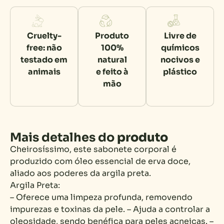
Cruelty-
Produto
Livre de
free: não
100%
químicos
testado em
natural
nocivos e
animais
e feito à
plástico
mão
Mais detalhes do
produto
Cheirosíssimo, este sabonete corporal é
produzido com óleo essencial de erva doce,
aliado aos poderes da argila preta.
Argila Preta:
– Oferece uma limpeza profunda, removendo
impurezas e toxinas da pele. – Ajuda a controlar a
oleosidade, sendo benéfica para peles acneicas. –