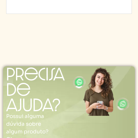
Precisa
de
ajuda?
Possui alguma
dúvida sobre
algum produto?