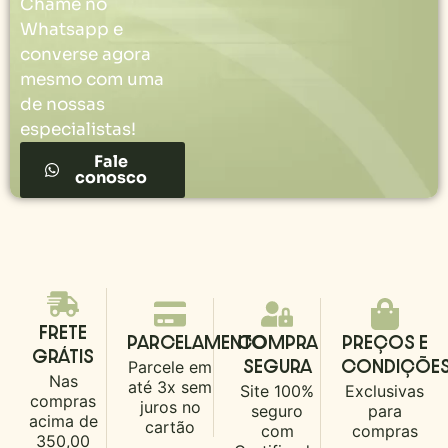
Chame no
Whatsapp e
converse agora
mesmo com uma
de nossas
especialistas!
Fale
conosco
FRETE
PARCELAMENTO
COMPRA
PREÇOS E
GRÁTIS
Parcele em
SEGURA
CONDIÇÕE
Nas
até 3x sem
Site 100%
Exclusivas
compras
juros no
seguro
para
acima de
cartão
com
compras
350,00