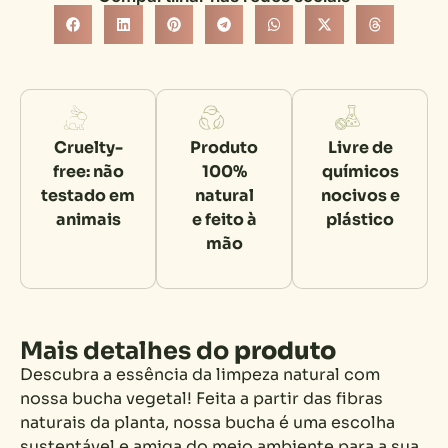
Cruelty-
Produto
Livre de
free: não
100%
químicos
testado em
natural
nocivos e
animais
e feito à
plástico
mão
Mais detalhes do
produto
Descubra a essência da limpeza natural com
nossa bucha vegetal! Feita a partir das fibras
naturais da planta, nossa bucha é uma escolha
sustentável e amiga do meio ambiente para a sua