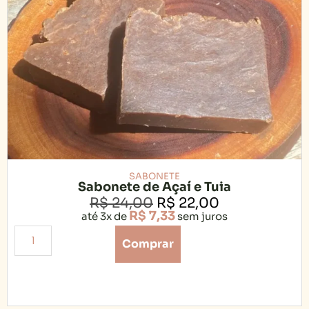
SABONETE
Sabonete de Açaí e Tuia
R$
24,00
R$
22,00
R$
7,33
até 3x de
sem juros
Comprar