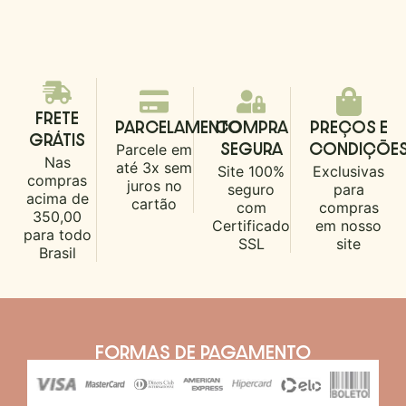
FRETE
PARCELAMENTO
COMPRA
PREÇOS E
GRÁTIS
Parcele em
SEGURA
CONDIÇÕE
Nas
até 3x sem
Site 100%
Exclusivas
compras
juros no
seguro
para
acima de
cartão
com
compras
350,00
Certificado
em nosso
para todo
SSL
site
Brasil
FORMAS DE PAGAMENTO